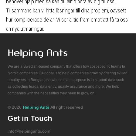
behöver hjälp med så kan du alltid höra av dig till oss.
Tillsammans kan vi hitta lösningar till dina problem, oavsett
hur komplicerade de är. Vi ser alltid fram emot att få ta oss
an nya utmaningar.
We are a Swedish-based company that offers low cost-specific teams to
Nordic companies. Our goal is to help companies grow by offering skilled
employees in Bangladesh whose main purpose is to support data such
as collecting leads, data entry, quality assurance and more. We help
companies with the necessities they need to grow on.
© 2026
Helping Ants
All right reserved
Get in Touch
info@helpingants.com